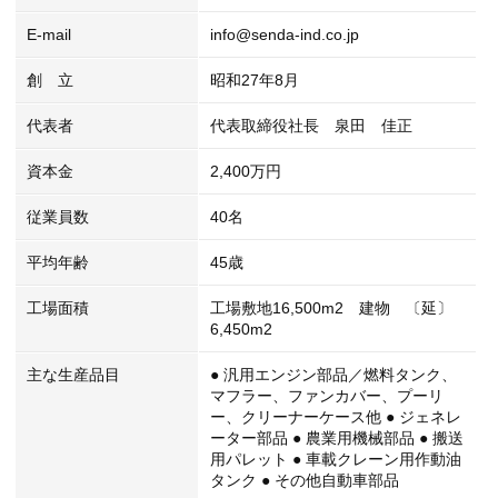
E-mail
info@senda-ind.co.jp
創 立
昭和27年8月
代表者
代表取締役社長 泉田 佳正
資本金
2,400万円
従業員数
40名
平均年齢
45歳
工場面積
工場敷地16,500m2 建物 〔延〕
6,450m2
主な生産品目
● 汎用エンジン部品／燃料タンク、
マフラー、ファンカバー、プーリ
ー、クリーナーケース他 ● ジェネレ
ーター部品 ● 農業用機械部品 ● 搬送
用パレット ● 車載クレーン用作動油
タンク ● その他自動車部品